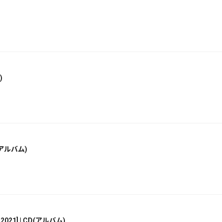
)
(アルバム)
1] | CD(アルバム)