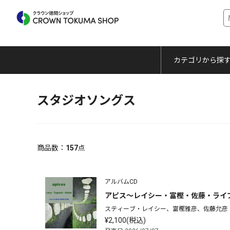
カテゴリから探
スタジオソングス
商品数：
157
点
アルバムCD
アピス～レイシー・富樫・佐藤・ライブ・ア
スティーブ・レイシー、富樫雅彦、佐藤允彦
¥2,100(税込)