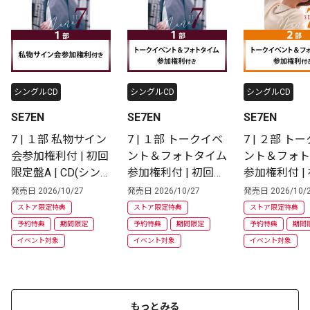
シングルCD
シングルCD
シングルCD
SE7EN
SE7EN
SE7EN
7 | １部 私物サイン
7 | １部 トークイベ
7 | ２部 ト
会参加権利付 | 初回
ント＆フォトタイム
ント＆フォト
限定盤A | CD(シン
参加権利付 | 初回限
参加権利付 |
グル)
定盤A | CD(シング
定盤B | CD
発売日 2026/10/27
発売日 2026/10/27
発売日 2026/10/
ル)
ル)
ストア限定特典
ストア限定特典
ストア限定特典
予約特典
期間限定
予約特典
期間限定
予約特典
期間
イベント対象
イベント対象
イベント対象
もっとみる