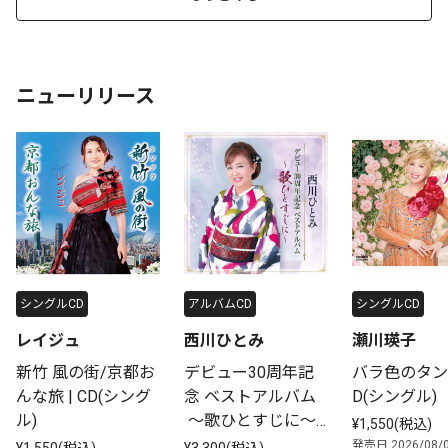
ニューリリース
シングルCD
アルバムCD
シングルCD
レイジュ
西川ひとみ
瀬川瑛子
新竹 風の街/京都お
デビュー30周年記
バラ色のタンゴ
んな旅 | CD(シング
念 ベストアルバム
D(シングル)
ル)
 ～歌ひとすじに～ | 
¥1,550(税込)
デビュー30周年記
発売日 2026/08/