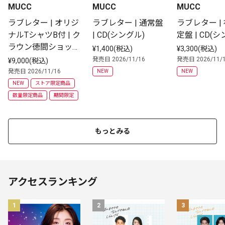
MUCC
MUCC
MUCC
ラブレター | オリジ
ラブレター | 通常盤 
ラブレター |
ナルTシャツB付 | ク
| CD(シングル)
定盤 | CD(
ラウン徳間ショップ
¥1,400(税込)
¥3,300(税込)
限定盤 | CD(シング
発売日 2026/11/16
発売日 2026/11/
¥9,000(税込)
ル初回限定盤)
発売日 2026/11/16
NEW
NEW
NEW
ストア限定商品
数量限定商品
期間限定
もっとみる
アクセスランキング
1
2
3