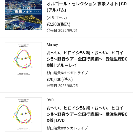
オルゴール・セレクション 夜景ノオト | CD
(アルバム)
(オルゴール)
¥2,200(税込)
発売日 2026/09/01
Blu-ray
お～い、ヒロイシ!!& 続・お～い、ヒロイ
シ!!～野音ツアー全国行脚編～ | 受注生産BO
X盤 | ブルーレイ
杉山清貴&オメガトライブ
¥20,000(税込)
発売日 2026/08/25
DVD
お～い、ヒロイシ!!& 続・お～い、ヒロイ
シ!!～野音ツアー全国行脚編～ | 受注生産BO
X盤 | DVD
杉山清貴&オメガトライブ