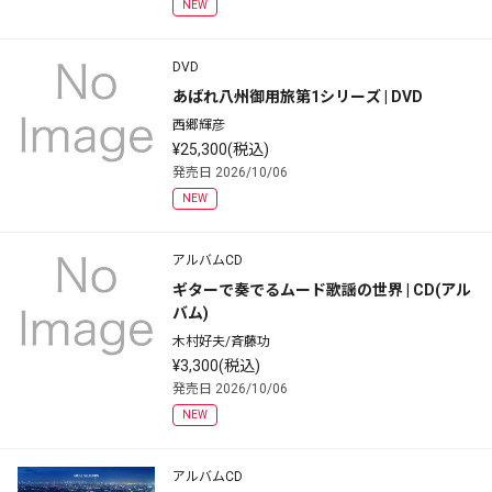
NEW
DVD
あばれ八州御用旅第1シリーズ | DVD
西郷輝彦
¥25,300(税込)
発売日 2026/10/06
NEW
アルバムCD
ギターで奏でるムード歌謡の世界 | CD(アル
バム)
木村好夫/斉藤功
¥3,300(税込)
発売日 2026/10/06
NEW
アルバムCD