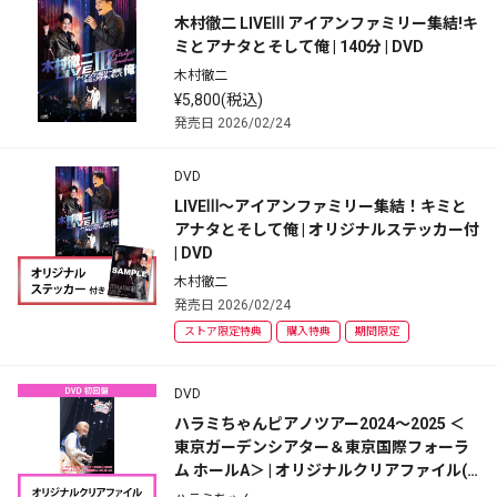
木村徹二 LIVEⅢ アイアンファミリー集結!キ
ミとアナタとそして俺 | 140分 | DVD
木村徹二
¥5,800(税込)
発売日 2026/02/24
DVD
LIVEⅢ～アイアンファミリー集結！キミと
アナタとそして俺 | オリジナルステッカー付 
| DVD
木村徹二
発売日 2026/02/24
ストア限定特典
購入特典
期間限定
DVD
ハラミちゃんピアノツアー2024～2025 ＜
東京ガーデンシアター＆東京国際フォーラ
ム ホールA＞ | オリジナルクリアファイル(A
5サイズ)付 | 初回限定盤 | 2DVD+GOODS