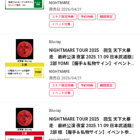
ン＆6ショット撮影】イベント参加券付 | 通
NIGHTMARE
常盤
発売日 2026/04/21
ストア限定特典
予約特典
期間限定
イベント対象
Blu-ray
NIGHTMARE TOUR 2025　回生 天下大暴
走　最終公演 夜宴 2025.11.09.日本武道館 |
 2部 YOMI 【握手＆私物サイン】イベント
参加券付 | 通常盤
NIGHTMARE
発売日 2026/04/21
ストア限定特典
予約特典
期間限定
イベント対象
Blu-ray
NIGHTMARE TOUR 2025　回生 天下大暴
走　最終公演 夜宴 2025.11.09.日本武道館 |
 2部 柩 【握手＆私物サイン】イベント参加
券付 | 通常盤