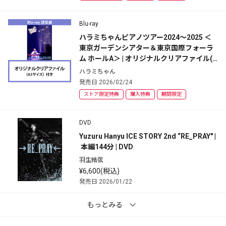
Blu-ray
ハラミちゃんピアノツアー2024～2025 ＜
東京ガーデンシアター＆東京国際フォーラ
ム ホールA＞ | オリジナルクリアファイル(A
5サイズ)付 | 通常盤 | 2Blu-ray
ハラミちゃん
発売日 2026/02/24
ストア限定特典
購入特典
期間限定
DVD
Yuzuru Hanyu ICE STORY 2nd “RE_PRAY" |
 本編144分 | DVD
羽生結弦
¥6,600(税込)
発売日 2026/01/22
もっとみる