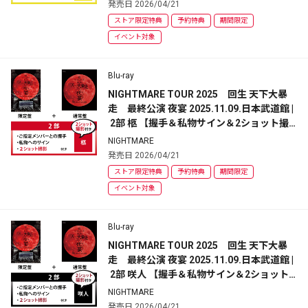
盤
発売日 2026/04/21
ストア限定特典
予約特典
期間限定
イベント対象
Blu-ray
NIGHTMARE TOUR 2025　回生 天下大暴
走　最終公演 夜宴 2025.11.09.日本武道館 |
 2部 柩 【握手＆私物サイン＆2ショット撮
影】イベント参加券付 | 初回限定盤+通常盤
NIGHTMARE
発売日 2026/04/21
ストア限定特典
予約特典
期間限定
イベント対象
Blu-ray
NIGHTMARE TOUR 2025　回生 天下大暴
走　最終公演 夜宴 2025.11.09.日本武道館 |
 2部 咲人 【握手＆私物サイン＆2ショット
撮影】イベント参加券付 | 初回限定盤+通常
NIGHTMARE
盤
発売日 2026/04/21