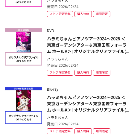
ハラミちゃん
発売日 2026/02/24
ストア限定特典
購入特典
期間限定
DVD
ハラミちゃんピアノツアー2024～2025 ＜
東京ガーデンシアター＆東京国際フォーラ
ム ホールA＞ | オリジナルクリアファイル(A
5サイズ)付 | 通常盤 | 2DVD
ハラミちゃん
発売日 2026/02/24
ストア限定特典
購入特典
期間限定
Blu-ray
ハラミちゃんピアノツアー2024～2025 ＜
東京ガーデンシアター＆東京国際フォーラ
ム ホールA＞ | オリジナルクリアファイル(A
5サイズ)付 | 初回限定盤 | 2Blu-ray+GOODS
ハラミちゃん
発売日 2026/02/24
ストア限定特典
購入特典
期間限定