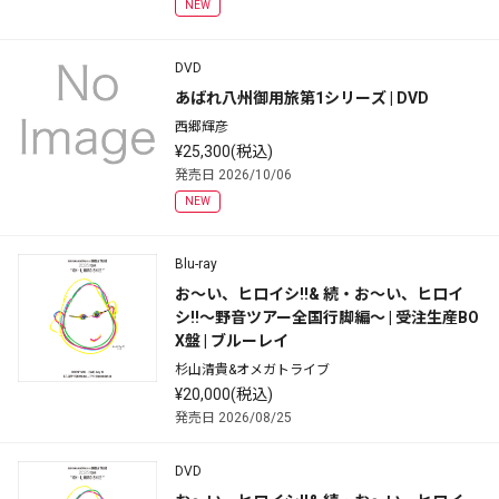
NEW
DVD
あばれ八州御用旅第1シリーズ | DVD
西郷輝彦
¥25,300(税込)
発売日 2026/10/06
NEW
Blu-ray
お～い、ヒロイシ!!& 続・お～い、ヒロイ
シ!!～野音ツアー全国行脚編～ | 受注生産BO
X盤 | ブルーレイ
杉山清貴&オメガトライブ
¥20,000(税込)
発売日 2026/08/25
DVD