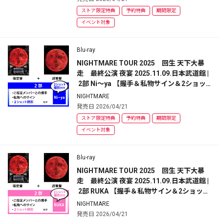
ストア限定特典
予約特典
期間限定
イベント対象
Blu-ray
NIGHTMARE TOUR 2025　回生 天下大暴
走　最終公演 夜宴 2025.11.09.日本武道館 |
 2部 Ni～ya 【握手＆私物サイン＆2ショッ
ト撮影】イベント参加券付 | 初回限定盤+通
NIGHTMARE
常盤
発売日 2026/04/21
ストア限定特典
予約特典
期間限定
イベント対象
Blu-ray
NIGHTMARE TOUR 2025　回生 天下大暴
走　最終公演 夜宴 2025.11.09.日本武道館 |
 2部 RUKA 【握手＆私物サイン＆2ショット
撮影】イベント参加券付 | 初回限定盤+通常
NIGHTMARE
盤
発売日 2026/04/21