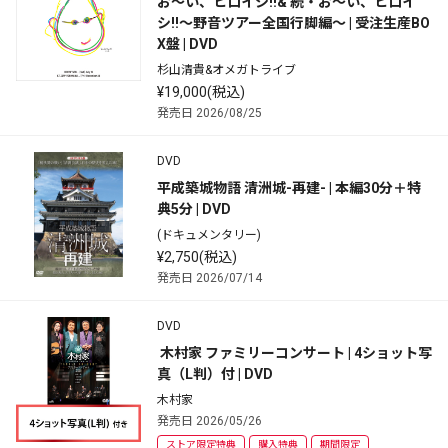
お～い、ヒロイシ!!& 続・お～い、ヒロイ
シ!!～野音ツアー全国行脚編～ | 受注生産BO
X盤 | DVD
杉山清貴&オメガトライブ
¥19,000(税込)
発売日 2026/08/25
DVD
平成築城物語 清洲城-再建- | 本編30分＋特
典5分 | DVD
(ドキュメンタリー)
¥2,750(税込)
発売日 2026/07/14
DVD
 木村家 ファミリーコンサート | 4ショット写
真（L判）付 | DVD
木村家
発売日 2026/05/26
ストア限定特典
購入特典
期間限定