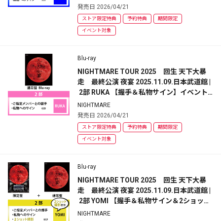
発売日 2026/04/21
ストア限定特典
予約特典
期間限定
イベント対象
Blu-ray
NIGHTMARE TOUR 2025　回生 天下大暴
走　最終公演 夜宴 2025.11.09.日本武道館 |
 2部 RUKA 【握手＆私物サイン】イベント
参加券付 | 通常盤
NIGHTMARE
発売日 2026/04/21
ストア限定特典
予約特典
期間限定
イベント対象
Blu-ray
NIGHTMARE TOUR 2025　回生 天下大暴
走　最終公演 夜宴 2025.11.09.日本武道館 |
 2部 YOMI 【握手＆私物サイン＆2ショット
撮影】イベント参加券付 | 初回限定盤+通常
NIGHTMARE