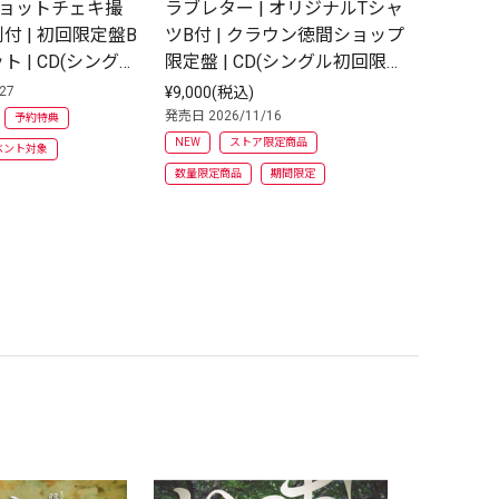
２ショットチェキ撮
ラブレター | オリジナルTシャ
いっち! 
付 | 初回限定盤B
ツB付 | クラウン徳間ショップ
＋限定
 | CD(シング
限定盤 | CD(シングル初回限定
加券付 | 
盤)
+Type
27
¥9,000(税込)
発売日 2026
発売日 2026/11/16
予約特典
ストア限定
NEW
ストア限定商品
ベント対象
予約特典
数量限定商品
期間限定
イベント対