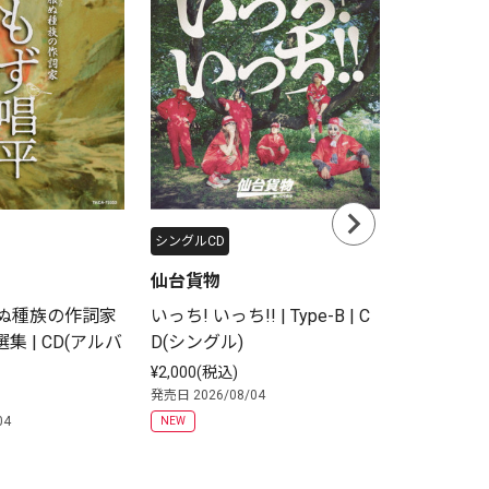
シングルCD
シングルCD
仙台貨物
仙台貨物
)ぬ種族の作詞家
いっち! いっち!! | Type-B | C
いっち! いっち
集 | CD(アルバ
D(シングル)
D(シングル
¥2,000(税込)
¥4,000(税込
発売日 2026/08/04
発売日 2026/0
04
NEW
NEW