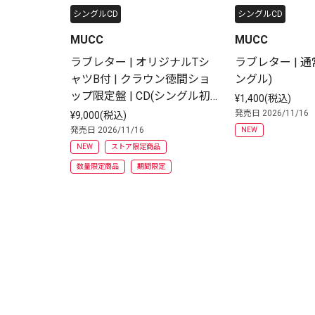
シングルCD
シングルCD
MUCC
MUCC
ラブレター | オリジナルTシ
ラブレター | 通常
ャツB付 | クラウン徳間ショ
ングル)
ップ限定盤 | CD(シングル初
¥1,400(税込)
回限定盤)
発売日 2026/11/16
¥9,000(税込)
発売日 2026/11/16
NEW
NEW
ストア限定商品
数量限定商品
期間限定