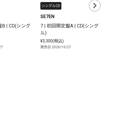
シングルCD
シングルCD
SE7EN
SE7EN
B | CD(シング
7 | 初回限定盤A | CD(シング
7 | 通常盤
ル)
¥1,700(税込
発売日 2026/1
¥3,300(税込)
27
発売日 2026/10/27