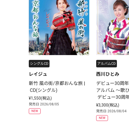
シングルCD
アルバムCD
レイジュ
西川ひとみ
新竹 風の街/京都おんな旅 |
デビュー30周年
 CD(シングル)
アルバム ～歌ひ
 デビュー30周年記
¥1,550(税込)
ルバム)
発売日 2026/08/05
¥3,300(税込)
発売日 2026/08/04
NEW
NEW