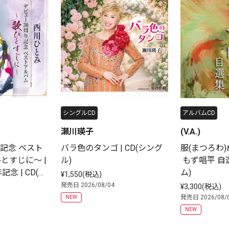
シングルCD
アルバムCD
瀬川瑛子
(V.A.)
記念 ベスト
バラ色のタンゴ | CD(シング
服(まつろわ
とすじに～ |
ル)
 もず唱平 自選
念 | CD(ア
ム)
¥1,550(税込)
発売日 2026/08/04
¥3,300(税込)
発売日 2026/08/
NEW
NEW