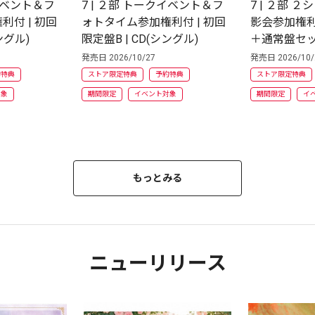
クイベント＆フ
7 | ２部 トークイベント＆フ
7 | ２部 
付 | 初回
ォトタイム参加権利付 | 初回
影会参加権利
ングル)
限定盤B | CD(シングル)
＋通常盤セット
ル)
発売日 2026/10/27
発売日 2026/10/
約特典
ストア限定特典
予約特典
ストア限定特典
対象
期間限定
イベント対象
期間限定
イ
もっとみる
ニューリリース