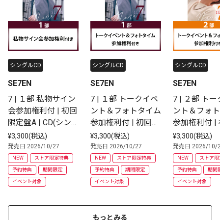
シングルCD
シングルCD
シングルCD
SE7EN
SE7EN
SE7EN
7 | １部 私物サイン
7 | １部 トークイベ
7 | ２部 ト
会参加権利付 | 初回
ント＆フォトタイム
ント＆フォト
限定盤A | CD(シン
参加権利付 | 初回限
参加権利付 |
グル)
定盤A | CD(シング
定盤B | CD
¥3,300(税込)
¥3,300(税込)
¥3,300(税込)
ル)
ル)
発売日 2026/10/27
発売日 2026/10/27
発売日 2026/10/
NEW
ストア限定特典
NEW
ストア限定特典
NEW
ストア限
予約特典
期間限定
予約特典
期間限定
予約特典
期間
イベント対象
イベント対象
イベント対象
もっとみる