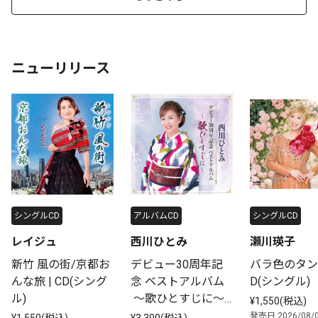
ニューリリース
シングルCD
アルバムCD
シングルCD
レイジュ
西川ひとみ
瀬川瑛子
新竹 風の街/京都お
デビュー30周年記
バラ色のタンゴ
んな旅 | CD(シング
念 ベストアルバム
D(シングル)
ル)
 ～歌ひとすじに～ | 
¥1,550(税込)
デビュー30周年記
発売日 2026/08/