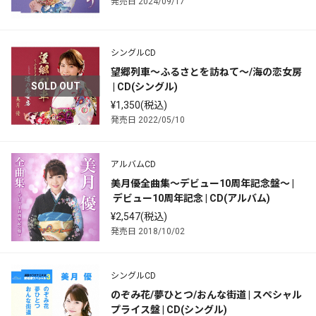
発売日 2024/09/17
シングルCD
望郷列車～ふるさとを訪ねて～/海の恋女房
SOLD OUT
 | CD(シングル)
¥1,350(税込)
発売日 2022/05/10
アルバムCD
美月優全曲集～デビュー10周年記念盤～ |
 デビュー10周年記念 | CD(アルバム)
¥2,547(税込)
発売日 2018/10/02
シングルCD
のぞみ花/夢ひとつ/おんな街道 | スペシャル
プライス盤 | CD(シングル)