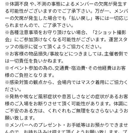
※体調不良 や､不測の事態によるメンバーの欠席が発生す
る可能性がございますのでご了承下さい。万が一、メンバ
ーの欠席が発生した場合でも「払い戻し」等には一切応じ
られませんので、ご了承下さい。
※各種注意事項をお守り頂けない場合、「2ショット撮影
会」にご参加頂けなくなる可能性がございます。運営スタ
ッフの指示に従って頂くようご協力ください。
※お客様の物品損失/事故などにつきましては､主催者側で
は一切責任を負いかねます。
※イベント参加の為の､交通費･宿泊費･その他経費はお客
様のご負担となります｡
※感染対策の観点から、会場内ではマスク着用にご協力く
ださい。
※発熱や咳など風邪症状や息苦しさなどの症状があるお客
様のご入場をお断りさせて頂く可能性があります。体調に
ご不安のある方は、くれぐれもご無理をなさらないようお
願い致します。
※メンバーへのプレゼント・お手紙等はお預かりできませ
んので、お持ち込みは控えて頂くようお願い致します。プ