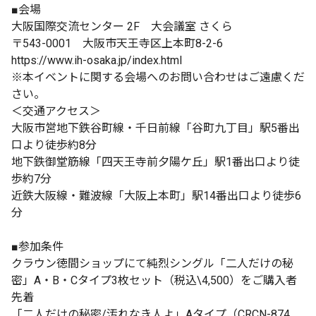
■会場
大阪国際交流センター 2F 大会議室 さくら
〒543-0001 大阪市天王寺区上本町8-2-6
https://www.ih-osaka.jp/index.html
※本イベントに関する会場へのお問い合わせはご遠慮くだ
さい。
＜交通アクセス＞
大阪市営地下鉄谷町線・千日前線「谷町九丁目」駅5番出
口より徒歩約8分
地下鉄御堂筋線「四天王寺前夕陽ケ丘」駅1番出口より徒
歩約7分
近鉄大阪線・難波線「大阪上本町」駅14番出口より徒歩6
分
■参加条件
クラウン徳間ショップにて純烈シングル「二人だけの秘
密」A・B・Cタイプ3枚セット（税込\4,500）をご購入者
先着
「二人だけの秘密/汚れなき人よ」Aタイプ（CRCN-874