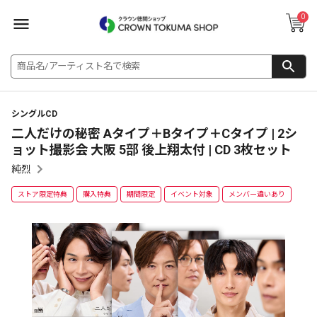
0
シングルCD
二人だけの秘密 Aタイプ＋Bタイプ＋Cタイプ | 2シ
ョット撮影会 大阪 5部 後上翔太付 | CD 3枚セット
純烈
ストア限定特典
購入特典
期間限定
イベント対象
メンバー違いあり