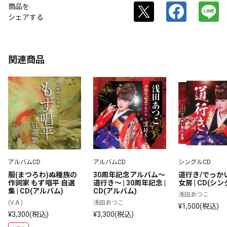
商品を
シェアする
関連商品
アルバムCD
アルバムCD
シングルCD
服(まつろわ)ぬ種族の
30周年記念アルバム～
道行き/でっか
作詞家 もず唱平 自選
道行き～ | 30周年記念 | 
女房 | CD(シン
集 | CD(アルバム)
CD(アルバム)
浅田あつこ
(V.A.)
浅田あつこ
¥1,500(税込)
¥3,300(税込)
¥3,300(税込)