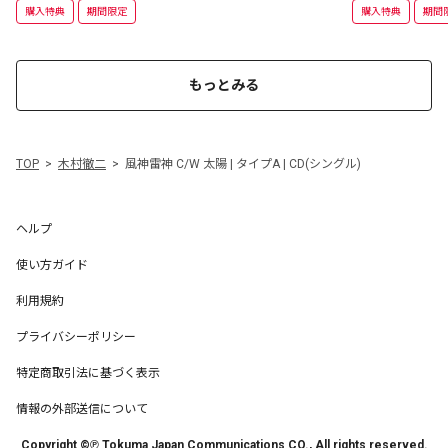
購入特典
期間限定
購入特典
期間
もっとみる
TOP
木村徹二
風神雷神 C/W 太陽 | タイプA | CD(シングル)
ヘルプ
使い方ガイド
利用規約
プライバシーポリシー
特定商取引法に基づく表示
情報の外部送信について
Copyright ©℗ Tokuma Japan Communications CO., All rights reserved.