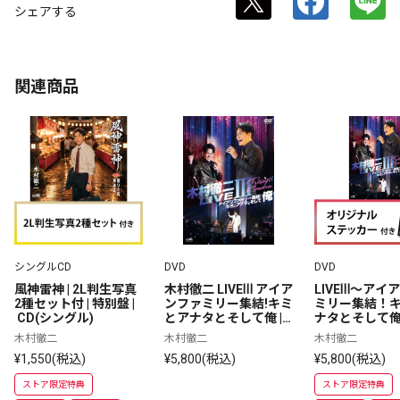
シェアする
関連商品
シングルCD
DVD
DVD
風神雷神 | 2L判生写真
木村徹二 LIVEⅢ アイア
LIVEⅢ～アイ
2種セット付 | 特別盤 |
ンファミリー集結!キミ
ミリー集結！
 CD(シングル)
とアナタとそして俺 | 1
ナタとそして俺 
40分 | DVD
ジナルステッカー
木村徹二
木村徹二
木村徹二
 DVD
¥1,550(税込)
¥5,800(税込)
¥5,800(税込)
ストア限定特典
ストア限定特典