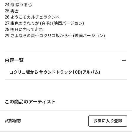
24.母 恋うる心

25.再会

26.ようこそカルチェラタンへ

27.紺色のうねりが (合唱) (映画バージョン)

28.明日に向って走れ

29.さよならの夏～コクリコ坂から～ (映画バージョン)
内容一覧
コクリコ坂から サウンドトラック | CD(アルバム)
この商品のアーティスト
武部聡志
お気に入り登録