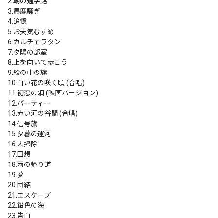
2.朝の通学路

3.馬鹿騒ぎ

4.追憶

5.お天気むすめ

6.カルチェラタン

7.夕陽の部室

8.上を向いて歩こう

9.絵の中の旗

10.白い花の咲く頃 (合唱)

11.初恋の頃 (映画バージョン)

12.パーティー

13.赤い河の谷間 (合唱)

14.信号旗

15.夕暮の運河

16.大掃除

17.回想

18.雨の帰り道

19.夢

20.団結

21.エスケープ

22.鉛色の海

23.告白
