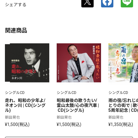
シェアする
関連商品
シングルCD
シングルCD
シングルCD
走れ、昭和の少年よ/
昭和最後の歌うたい/
雨の宿/忘れじ
ネオン川 | CD(シング
霊山太鼓/心の夜汽車 |
とりの街で | 
ル)
 CD(シングル)
5周年記念 | C
ル)
新田晃也
新田晃也
新田晃也
¥1,500(税込)
¥1,500(税込)
¥1,350(税込)