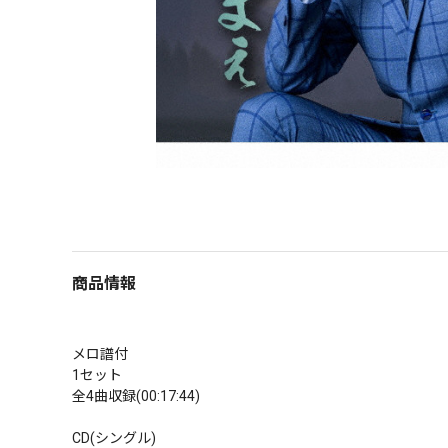
商品情報
メロ譜付

1セット

全4曲収録(00:17:44)

CD(シングル)
