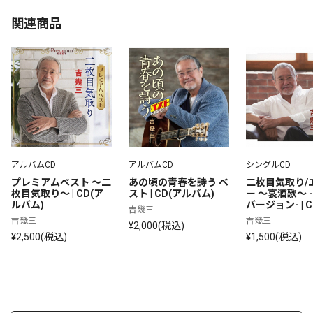
関連商品
アルバムCD
アルバムCD
シングルCD
プレミアムベスト ～二
あの頃の青春を詩う ベ
二枚目気取り/
枚目気取り～ | CD(ア
スト | CD(アルバム)
ー ～哀酒歌～ 
ルバム)
バージョン- | 
吉幾三
グル)
吉幾三
吉幾三
¥2,000(税込)
¥2,500(税込)
¥1,500(税込)