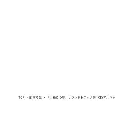
TOP
間宮芳生
「火垂るの墓」サウンドトラック集 | CD(アルバム