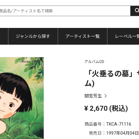
す
ジャンルから探す
アーティスト一覧
レーベル一
アルバムCD
「火垂るの墓」サ
ム)
間宮芳生
¥
2,670
(税込)
商品番号：
TKCA-71116
発売日：
1997年04月04日