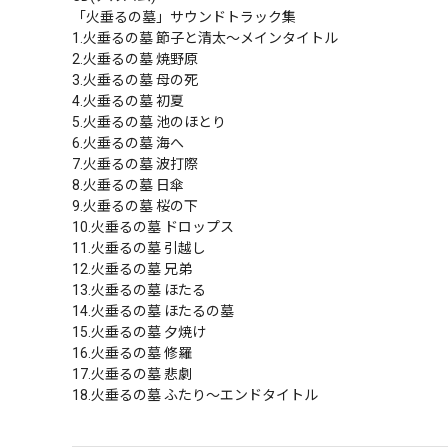
「火垂るの墓」サウンドトラック集

1.火垂るの墓 節子と清太～メインタイトル

2.火垂るの墓 焼野原

3.火垂るの墓 母の死

4.火垂るの墓 初夏

5.火垂るの墓 池のほとり

6.火垂るの墓 海へ

7.火垂るの墓 波打際

8.火垂るの墓 日傘

9.火垂るの墓 桜の下

10.火垂るの墓 ドロップス

11.火垂るの墓 引越し

12.火垂るの墓 兄弟

13.火垂るの墓 ほたる

14.火垂るの墓 ほたるの墓

15.火垂るの墓 夕焼け

16.火垂るの墓 修羅

17.火垂るの墓 悲劇

18.火垂るの墓 ふたり～エンドタイトル