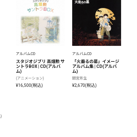
アルバムCD
アルバムCD
スタジオジブリ 高畑勲 サ
「火垂るの墓」イメージ
ントラBOX | CD(アルバ
アルバム集 | CD(アルバ
ム)
ム)
(アニメーション)
間宮芳生
¥16,500(税込)
¥2,670(税込)
)