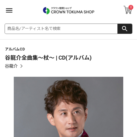
0
アルバムCD
谷龍介全曲集～杖～ | CD(アルバム)
谷龍介