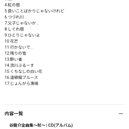
4.紅の宿

5.良いことばかりじゃないけれど

6.つづれ川

7.父子じゃないか…

8.しぐれ宿

9.ひとりじゃないよ

10.花芒

11.行かないで…

12.残りの雪

13.酔い雀

14.流川ぶるーす

15.くちなしの白い花

16.道頓堀ブルース

17.じょんがら漁場

内容一覧
谷龍介全曲集～杖～ | CD(アルバム)