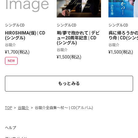
シングルCD
シングルCD
シングルCD
HIROSHIMA(仮) | CD
塒/夢で抱かれて | デビ
呉に帰ろうかの
(シングル)
ュー20周年記念 | CD
り舟 | CD(シン
(シングル)
谷龍介
谷龍介
谷龍介
¥1,700(税込)
¥1,500(税込)
¥1,500(税込)
NEW
もっとみる
TOP
谷龍介
谷龍介全曲集～杖～ | CD(アルバム)
ヘルプ