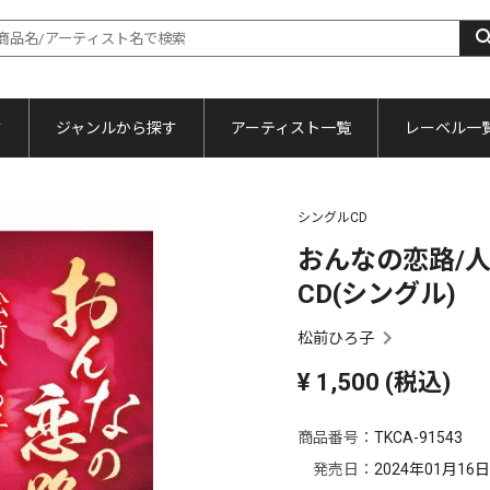
す
ジャンルから探す
アーティスト一覧
レーベル一
シングルCD
おんなの恋路/人生
CD(シングル)
松前ひろ子
¥
1,500
(税込)
商品番号：
TKCA-91543
発売日：
2024年01月16日