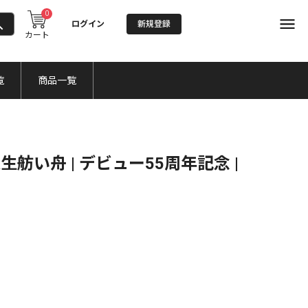
0
ログイン
新規登録
カート
覧
商品一覧
舫い舟 | デビュー55周年記念 |