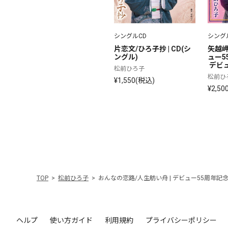
シングルCD
シング
片恋文/ひろ子抄 | CD(シ
矢越岬
ングル)
ュー5
 デビュ
松前ひろ子
(シン
松前ひ
¥1,550(税込)
¥2,50
TOP
松前ひろ子
おんなの恋路/人生舫い舟 | デビュー55周年記念 |
ヘルプ
使い方ガイド
利用規約
プライバシーポリシー