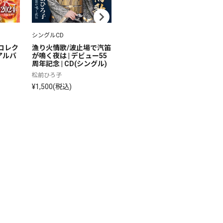
シングルCD
アルバムCD
シ
コレク
漁り火情歌/波止場で汽笛
松前ひろ子 ベストコレク
居
(アルバ
が鳴く夜は | デビュー55
ション 2023 | CD(アルバ
 
周年記念 | CD(シングル)
ム)
松
松前ひろ子
松前ひろ子
¥1
¥1,500(税込)
¥3,300(税込)