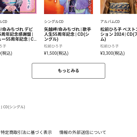
ルCD
シングルCD
アルバムCD
/命みちづれ デビ
矢越岬/命みちづれ | 歌手
松前ひろ子 ベスト
5周年記念感謝盤 |
人生55周年記念 | CD(シ
ション 2024 | CD
ー55周年記念 | CD
ングル)
ム)
グル)
ろ子
松前ひろ子
松前ひろ子
0(税込)
¥1,500(税込)
¥3,300(税込)
もっとみる
 CD(シングル)
特定商取引法に基づく表示
情報の外部送信について