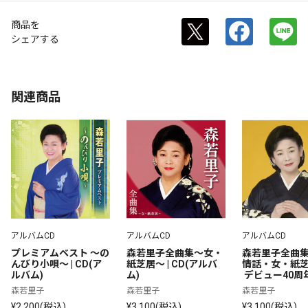
商品を
シェアする
関連商品
アルバムCD
アルバムCD
アルバムCD
プレミアムベスト ～の
森若里子全曲集～女・
森若里子全曲
んびり小唄～ | CD(ア
紙芝居～ | CD(アルバ
情話・女・紙芝居
ルバム)
ム)
 デビュー40周年
 CD(アルバム)
森若里子
森若里子
森若里子
¥2,200(税込)
¥3,100(税込)
¥3,100(税込)