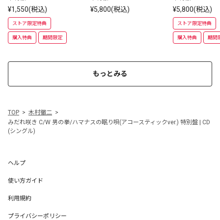
 DVD
¥1,550(税込)
¥5,800(税込)
¥5,800(税込)
ストア限定特典
ストア限定特典
購入特典
期間限定
購入特典
期間
もっとみる
TOP
木村徹二
みだれ咲き C/W 男の拳/ハマナスの眠り唄(アコースティックver.) 特別盤 | CD
(シングル)
ヘルプ
使い方ガイド
利用規約
プライバシーポリシー