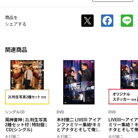
商品を
シェアする
関連商品
シングルCD
DVD
DVD
風神雷神 | 2L判生写真
木村徹二 LIVEⅢ アイア
LIVEⅢ～アイ
2種セット付 | 特別盤 |
ンファミリー集結!キミ
ミリー集結！
 CD(シングル)
とアナタとそして俺 | 1
ナタとそして俺 
40分 | DVD
ジナルステッカー
木村徹二
木村徹二
木村徹二