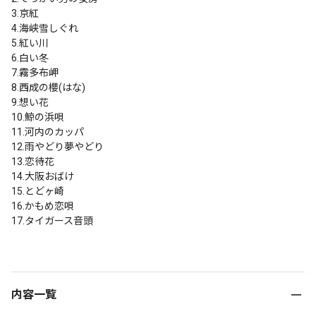
3.京紅

4.海峡雪しぐれ

5.紅い川

6.白い冬

7.霧多布岬

8.西成の櫻(はな)

9.想い花

10.鯨の浜唄

11.河内のカッパ

12.雨やどり夢やどり

13.恋待花

14.大阪おばけ

15.とどヶ崎

16.かもめ恋唄

17.タイガース音頭

内容一覧