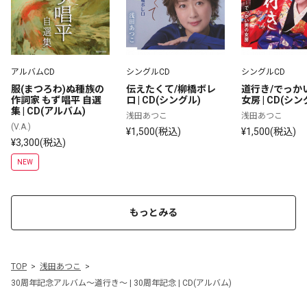
アルバムCD
シングルCD
シングルCD
服(まつろわ)ぬ種族の
伝えたくて/柳橋ボレ
道行き/でっか
作詞家 もず唱平 自選
ロ | CD(シングル)
女房 | CD(シン
集 | CD(アルバム)
浅田あつこ
浅田あつこ
(V.A.)
¥1,500(税込)
¥1,500(税込)
¥3,300(税込)
NEW
もっとみる
TOP
浅田あつこ
30周年記念アルバム～道行き～ | 30周年記念 | CD(アルバム)