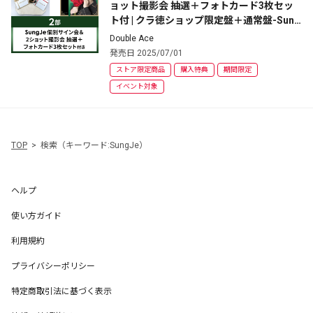
ョット撮影会 抽選＋フォトカード3枚セッ
ト付 | クラ徳ショップ限定盤＋通常盤-Sung
Jeジャケット盤-セット
Double Ace
発売日 2025/07/01
ストア限定商品
購入特典
期間限定
イベント対象
TOP
検索（キーワード:SungJe）
ヘルプ
使い方ガイド
利用規約
プライバシーポリシー
特定商取引法に基づく表示