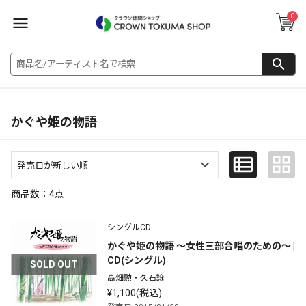
0
かぐや姫の物語
商品数：
4
点
シングルCD
かぐや姫の物語 ～女性三部合唱のための～ | 
CD(シングル)
SOLD OUT
高畑勲・久石譲
¥1,100(税込)