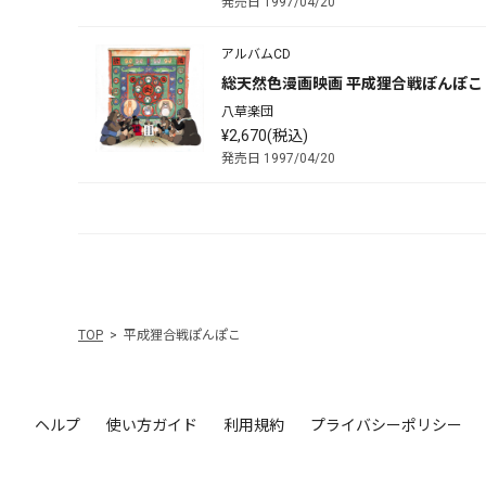
発売日 1997/04/20
アルバムCD
総天然色漫画映画 平成狸合戦ぽんぽこ サ
八草楽団
¥2,670(税込)
発売日 1997/04/20
TOP
平成狸合戦ぽんぽこ
ヘルプ
使い方ガイド
利用規約
プライバシーポリシー