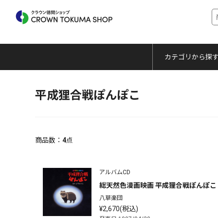
カテゴリから探
平成狸合戦ぽんぽこ
商品数：
4
点
アルバムCD
総天然色漫画映画 平成狸合戦ぽんぽこ イ
八草楽団
¥2,670(税込)